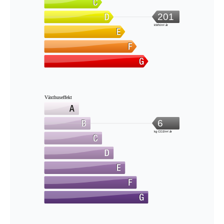
201
kWh/m².år
Växthuseffekt
6
kg CO2/m².år