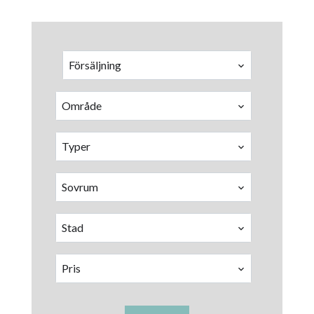
Försäljning
Område
Typer
Sovrum
Stad
Pris