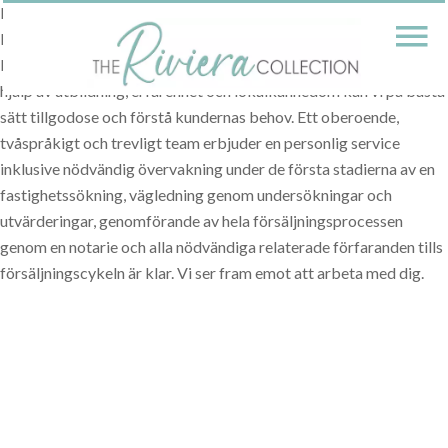
Riviera Collection är en ny division inom ett etablerat företag på
Franska Rivieran, specialiserat på alla typer av fastigheter för
både köpande och säljande kunder samt säsongsuthyrning. Med
hjälp av utbildning, erfarenhet och lokalkännedom kan vi på bästa
sätt tillgodose och förstå kundernas behov. Ett oberoende,
tvåspråkigt och trevligt team erbjuder en personlig service
inklusive nödvändig övervakning under de första stadierna av en
fastighetssökning, vägledning genom undersökningar och
utvärderingar, genomförande av hela försäljningsprocessen
genom en notarie och alla nödvändiga relaterade förfaranden tills
försäljningscykeln är klar. Vi ser fram emot att arbeta med dig.