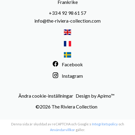
Frankrike
+33 4 92 98 61 57
info@the-riviera-collection.com
Facebook
Instagram
Ändra cookie-inställningar
Design by
Apimo™
©2026 The Riviera Collection
Denna sida är skyddad av reCAPTCHA och Google:s
Integritetspolicy
och
Användarvillkor
gäller.