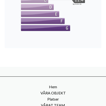
kg CO2/m².år
Hem
VÅRA OBJEKT
Platser
VÅRAT TEAM