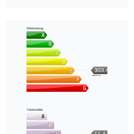
Elförbrukning
303.4
kWh/m².år
Växthuseffekt
11.4