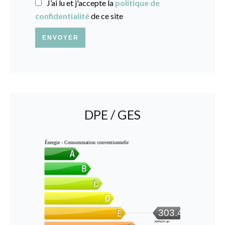
J’ai lu et j'accepte la
politique de
confidentialité
de ce site
ENVOYER
DPE / GES
Énergie - Consommation conventionnelle
303.4
kWh/m².an