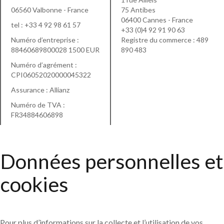
06560 Valbonne - France
75 Antibes
06400 Cannes - France
tel :
+33 4 92 98 61 57
+33 (0)4 92 91 90 63
Numéro d’entreprise :
Registre du commerce : 489
88460689800028 1500 EUR
890 483
Numéro d’agrément :
CPI06052020000045322
Assurance : Allianz
Numéro de TVA :
FR34884606898
Données personnelles et
cookies
Pour plus d’informations sur la collecte et l’utilisation de vos