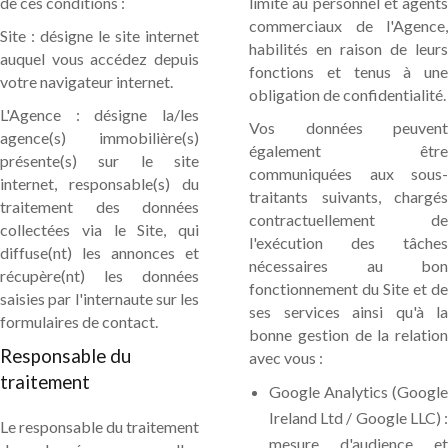
de ces conditions :
limité au personnel et agents
commerciaux de l'Agence,
Site : désigne le site internet
habilités en raison de leurs
auquel vous accédez depuis
fonctions et tenus à une
votre navigateur internet.
obligation de confidentialité.
L'Agence : désigne la/les
Vos données peuvent
agence(s) immobilière(s)
également être
présente(s) sur le site
communiquées aux sous-
internet, responsable(s) du
traitants suivants, chargés
traitement des données
contractuellement de
collectées via le Site, qui
l'exécution des tâches
diffuse(nt) les annonces et
nécessaires au bon
récupère(nt) les données
fonctionnement du Site et de
saisies par l'internaute sur les
ses services ainsi qu'à la
formulaires de contact.
bonne gestion de la relation
Responsable du
avec vous :
traitement
Google Analytics (Google
Ireland Ltd / Google LLC) :
Le responsable du traitement
mesure d'audience et