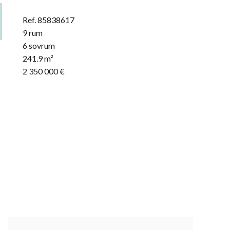
Ref. 85838617
9 rum
6 sovrum
241.9 m²
2 350 000 €