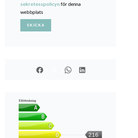
sekretesspolicyn
för denna
webbplats
SKICKA
Elförbrukning
216