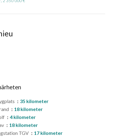
, 2 350 000 €
hieu
 närheten
ygplats
35 kilometer
rand
18 kilometer
olf
4 kilometer
av
18 kilometer
àgstation TGV
17 kilometer