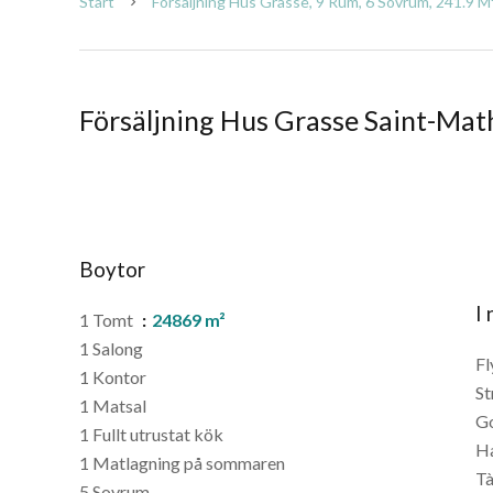
Start
Försäljning Hus Grasse, 9 Rum, 6 Sovrum, 241.9 M²
Försäljning Hus Grasse Saint-Mat
Boytor
I
1 Tomt
24869 m²
1 Salong
Fl
1 Kontor
St
1 Matsal
G
1 Fullt utrustat kök
H
1 Matlagning på sommaren
T
5 Sovrum