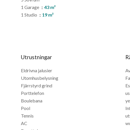
1 Garage
43 m²
1 Studio
19 m²
Utrustningar
R
Eldrivna jalusier
Av
Utomhusbelysning
Fa
Fjärrstyrd grind
Es
Porttelefon
us
Boulebana
ye
Pool
In
Tennis
ut
AC
ww