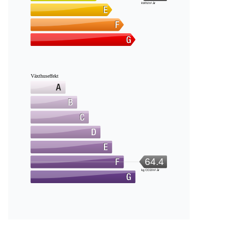
kWh/m².år
Växthuseffekt
64.4
kg CO2/m².år