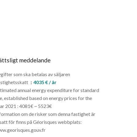
ättsligt meddelande
gifter som ska betalas av säljaren
stighetsskatt
4035 € / år
timated annual energy expenditure for standard
e, established based on energy prices for the
ar 2021 : 4081€ ~ 5523€
formation om de risker som denna fastighet är
satt för finns på Géorisques webbplats:
w.georisques.gouv.fr