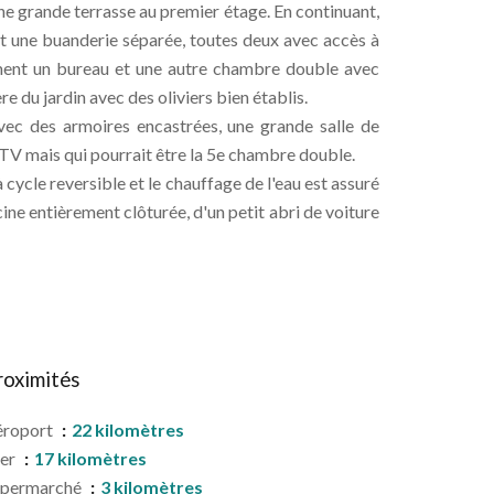
e grande terrasse au premier étage. En continuant,
et une buanderie séparée, toutes deux avec accès à
ement un bureau et une autre chambre double avec
re du jardin avec des oliviers bien établis.
vec des armoires encastrées, une grande salle de
TV mais qui pourrait être la 5e chambre double.
 cycle reversible et le chauffage de l'eau est assuré
cine entièrement clôturée, d'un petit abri de voiture
roximités
éroport
22 kilomètres
er
17 kilomètres
upermarché
3 kilomètres