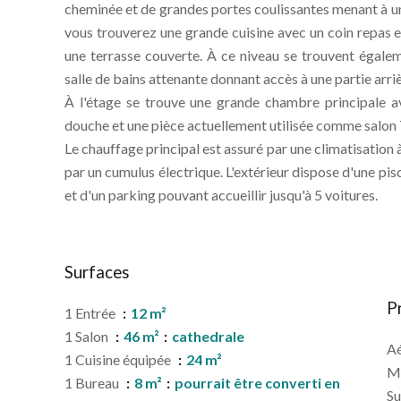
cheminée et de grandes portes coulissantes menant à un
vous trouverez une grande cuisine avec un coin repas 
une terrasse couverte. À ce niveau se trouvent égal
salle de bains attenante donnant accès à une partie arriè
À l'étage se trouve une grande chambre principale a
douche et une pièce actuellement utilisée comme salon 
Le chauffage principal est assuré par une climatisation à
par un cumulus électrique. L'extérieur dispose d'une pis
et d'un parking pouvant accueillir jusqu'à 5 voitures.
Surfaces
P
1 Entrée
12 m²
1 Salon
46 m²
cathedrale
A
1 Cuisine équipée
24 m²
M
1 Bureau
8 m²
pourrait être converti en
S