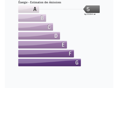
Énergie - Estimation des émissions
5
kg CO2/m².an