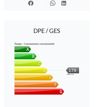
DPE / GES
Énergie - Consommation conventionnelle
179
kWh/m².an