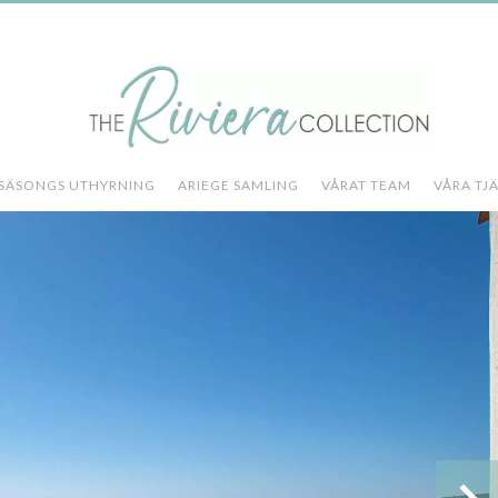
SÄSONGS UTHYRNING
ARIEGE SAMLING
VÅRAT TEAM
VÅRA TJ