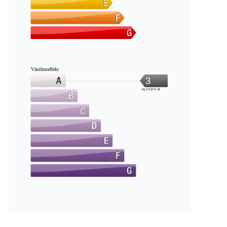
Växthuseffekt
3
kg CO2/m².år