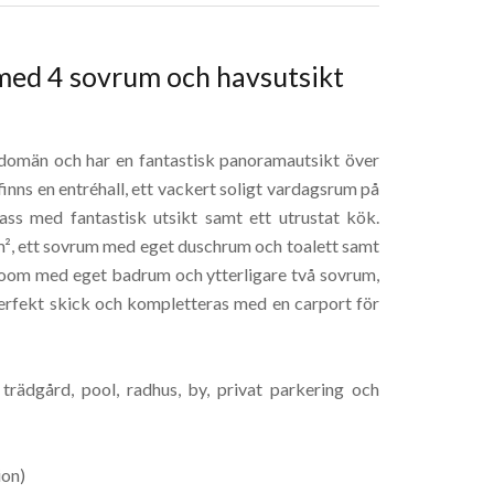
la med 4 sovrum och havsutsikt
t domän och har en fantastisk panoramautsikt över
inns en entréhall, ett vackert soligt vardagsrum på
ss med fantastisk utsikt samt ett utrustat kök.
m², ett sovrum med eget duschrum och toalett samt
droom med eget badrum och ytterligare två sovrum,
perfekt skick och kompletteras med en carport för
rädgård, pool, radhus, by, privat parkering och
ion)