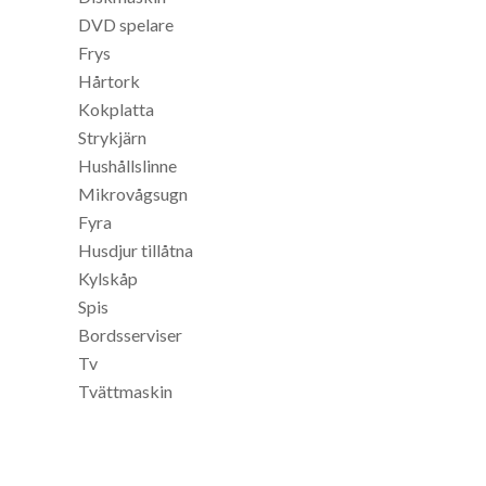
DVD spelare
Frys
Hårtork
Kokplatta
Strykjärn
Hushållslinne
Mikrovågsugn
Fyra
Husdjur tillåtna
Kylskåp
Spis
Bordsserviser
Tv
Tvättmaskin