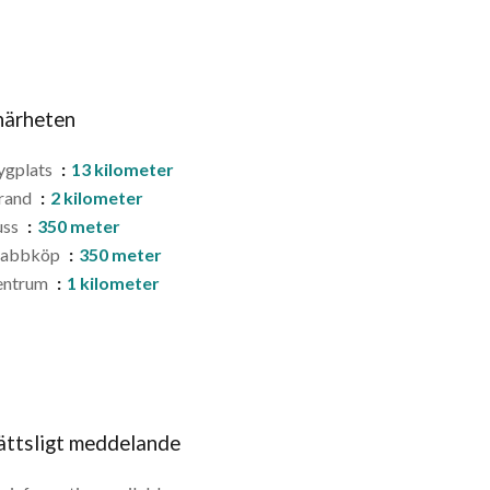
 närheten
ygplats
13 kilometer
rand
2 kilometer
uss
350 meter
nabbköp
350 meter
entrum
1 kilometer
ättsligt meddelande