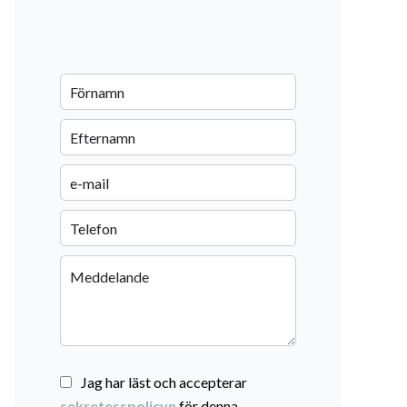
Jag har läst och accepterar
sekretesspolicyn
för denna