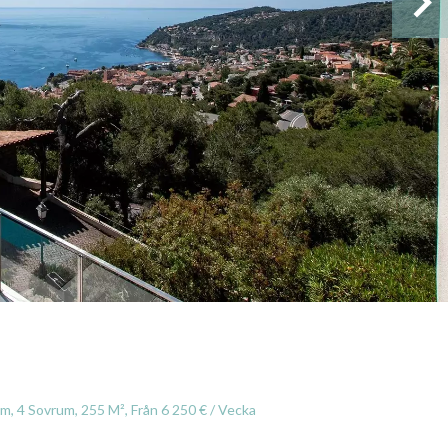
um, 4 Sovrum, 255 M², Från 6 250 € / Vecka