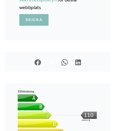
webbplats
SKICKA
Elförbrukning
110
kWh/m².år