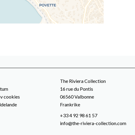
The Riviera Collection
atum
16 rue du Pontis
v cookies
06560
Valbonne
ddelande
Frankrike
+33 4 92 98 61 57
info@the-riviera-collection.com