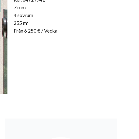
7 rum
4 sovrum
255 m²
Från 6 250 € / Vecka