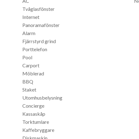
AC
No
Tvåglasfönster
Internet
Panoramafönster
Alarm
Fjärrstyrd grind
Porttelefon
Pool
Carport
Möblerad
BBQ
Staket
Utomhusbelysning
Concierge
Kassaskåp
Torktumlare
Kaffebryggare
Diskmaskin