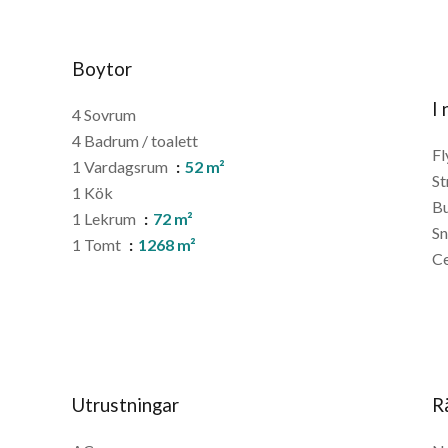
Boytor
I
4 Sovrum
4 Badrum / toalett
Fl
1 Vardagsrum
52 m²
St
1 Kök
B
1 Lekrum
72 m²
S
1 Tomt
1268 m²
C
Utrustningar
R