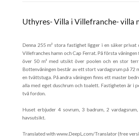
Uthyres- Villa i Villefranche- vil
Denna 255 m² stora fastighet ligger i en säker priva
Villefranches hamn och Cap Ferrat. På första våningen f
över 50 m² med utsikt över poolen och en stor terra
Bottenvåningen består av ett stort vardagsrum på 72 
en tvättstuga. På andra våningen finns ett master be
alla med eget duschrum och toalett. Fastigheten är i 
två fordon.
Huset erbjuder 4 sovrum, 3 badrum, 2 vardagsrum, t
havsutsikt.
Translated with www.DeepL.com/Translator (free vers