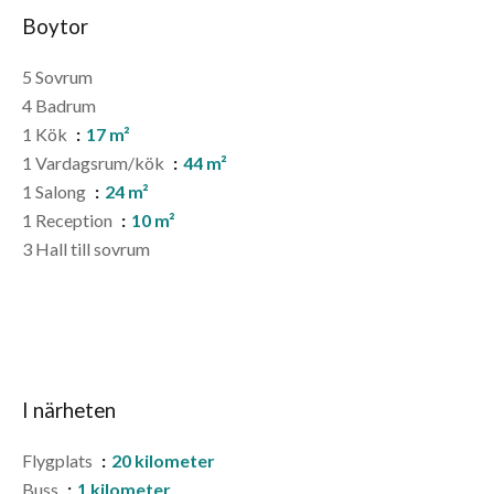
Boytor
5 Sovrum
4 Badrum
1 Kök
17 m²
1 Vardagsrum/kök
44 m²
1 Salong
24 m²
1 Reception
10 m²
3 Hall till sovrum
I närheten
Flygplats
20 kilometer
Buss
1 kilometer