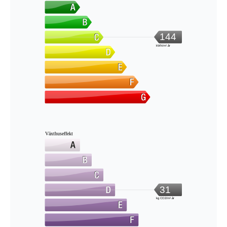
144
kWh/m².år
Växthuseffekt
31
kg CO2/m².år