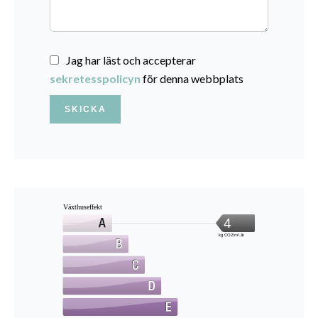
Jag har läst och accepterar
sekretesspolicyn
för denna webbplats
SKICKA
Växthuseffekt
4
kg CO2/m².år