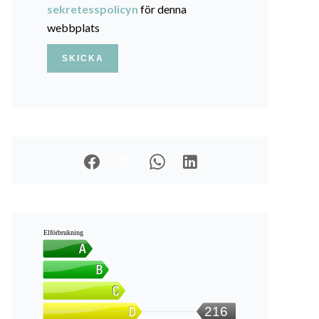
sekretesspolicyn
för denna
webbplats
SKICKA
Elförbrukning
216