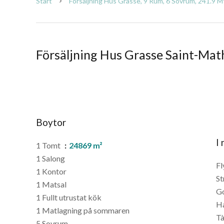
Start
Försäljning Hus Grasse, 9 Rum, 6 Sovrum, 241.9 M²
Försäljning Hus Grasse Saint-Mat
Boytor
I
1 Tomt
24869 m²
1 Salong
Fl
1 Kontor
St
1 Matsal
G
1 Fullt utrustat kök
H
1 Matlagning på sommaren
T
5 Sovrum