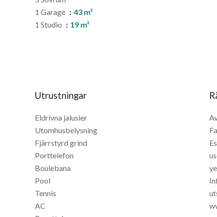
1 Garage
43 m²
1 Studio
19 m²
Utrustningar
R
Eldrivna jalusier
Av
Utomhusbelysning
Fa
Fjärrstyrd grind
Es
Porttelefon
us
Boulebana
ye
Pool
In
Tennis
ut
AC
ww