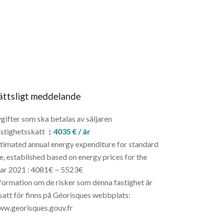
ättsligt meddelande
gifter som ska betalas av säljaren
stighetsskatt
4035 € / år
timated annual energy expenditure for standard
e, established based on energy prices for the
ar 2021 : 4081€ ~ 5523€
formation om de risker som denna fastighet är
satt för finns på Géorisques webbplats:
w.georisques.gouv.fr