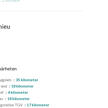
, 2 350 000 €
hieu
 närheten
ygplats
35 kilometer
rand
18 kilometer
olf
4 kilometer
av
18 kilometer
àgstation TGV
17 kilometer