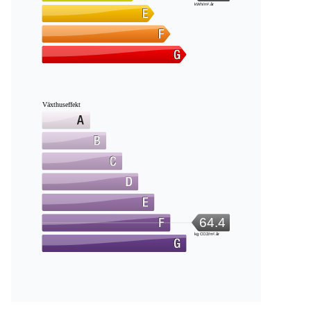
kWh/m².år
Växthuseffekt
64.4
kg CO2/m².år