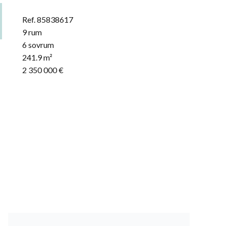
Ref. 85838617
9 rum
6 sovrum
241.9 m²
2 350 000 €