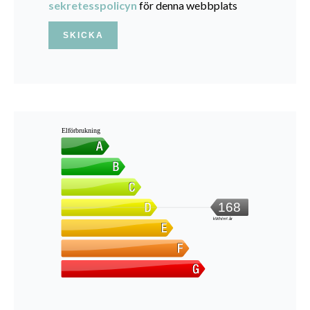
sekretesspolicyn
för denna webbplats
SKICKA
Elförbrukning
168
kWh/m².år