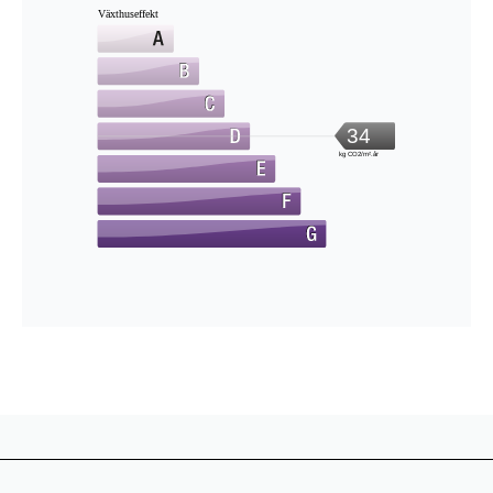
Växthuseffekt
34
kg CO2/m².år