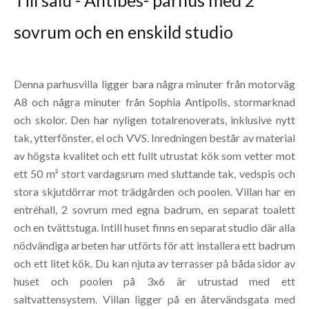
Till salu - Antibes- parhus med 2
sovrum och en enskild studio
Denna parhusvilla ligger bara några minuter från motorväg
A8 och några minuter från Sophia Antipolis, stormarknad
och skolor. Den har nyligen totalrenoverats, inklusive nytt
tak, ytterfönster, el och VVS. Inredningen består av material
av högsta kvalitet och ett fullt utrustat kök som vetter mot
ett 50 m² stort vardagsrum med sluttande tak, vedspis och
stora skjutdörrar mot trädgården och poolen. Villan har en
entréhall, 2 sovrum med egna badrum, en separat toalett
och en tvättstuga. Intill huset finns en separat studio där alla
nödvändiga arbeten har utförts för att installera ett badrum
och ett litet kök. Du kan njuta av terrasser på båda sidor av
huset och poolen på 3x6 är utrustad med ett
saltvattensystem. Villan ligger på en återvändsgata med