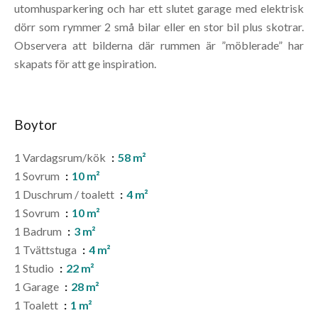
utomhusparkering och har ett slutet garage med elektrisk
dörr som rymmer 2 små bilar eller en stor bil plus skotrar.
Observera att bilderna där rummen är ”möblerade” har
skapats för att ge inspiration.
Boytor
1 Vardagsrum/kök
58 m²
1 Sovrum
10 m²
1 Duschrum / toalett
4 m²
1 Sovrum
10 m²
1 Badrum
3 m²
1 Tvättstuga
4 m²
1 Studio
22 m²
1 Garage
28 m²
1 Toalett
1 m²