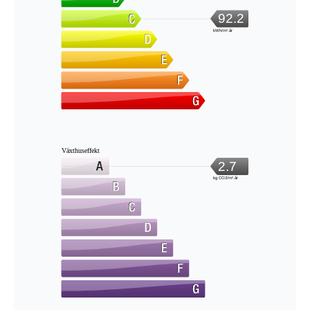
92.2
kWh/m².år
Växthuseffekt
2.7
kg CO2/m².år