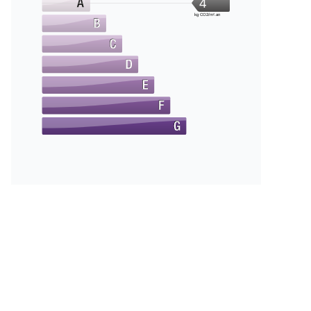
4
kg CO2/m².an