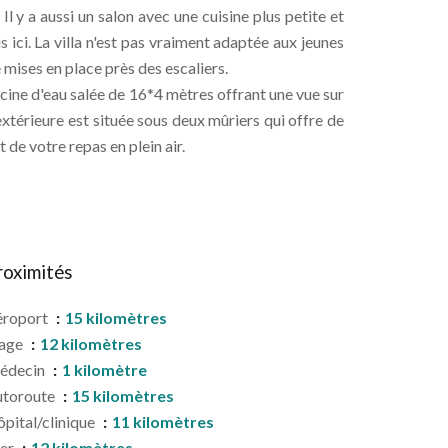
l y a aussi un salon avec une cuisine plus petite et
s ici. La villa n'est pas vraiment adaptée aux jeunes
 mises en place près des escaliers.
scine d'eau salée de 16*4 mètres offrant une vue sur
extérieure est située sous deux mûriers qui offre de
de votre repas en plein air.
roximités
éroport
15 kilomètres
lage
12 kilomètres
édecin
1 kilomètre
utoroute
15 kilomètres
pital/clinique
11 kilomètres
er
12 kilomètres