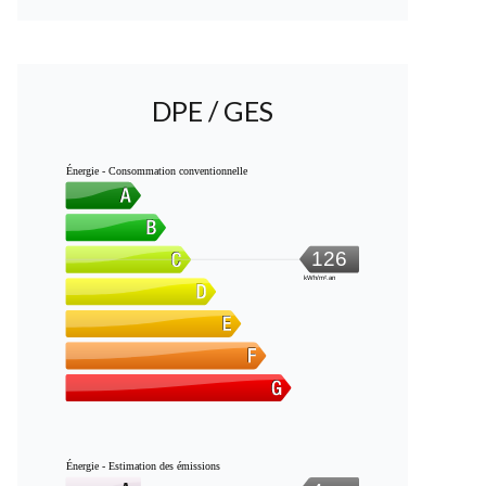
DPE / GES
Énergie - Consommation conventionnelle
126
kWh/m².an
Énergie - Estimation des émissions