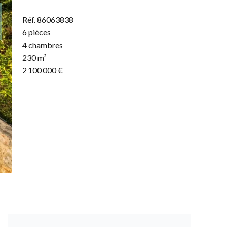
Réf. 86063838
6 pièces
4 chambres
230 m²
2 100 000 €