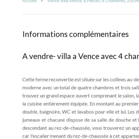
Accueil
Vente Villa Vence, 6 Pièces, 4 Chambres, 230 M
Informations complémentaires
A vendre- villa a Vence avec 4 ch
Cette ferme reconvertie est située sur les collines au-de
moderne avec un total de quatre chambres et trois salle
trouvez un grand espace ouvert comprenant le salon, la
la cuisine entièrement équipée. En montant au premier
double, baignoire, WC et lavabos pour elle et lui. Les
jumeaux et chacune dispose de sa salle de douche et 
descendant au rez-de-chaussée, vous trouverez un app
car l'escalier menant du rez-de-chaussée à cet appart