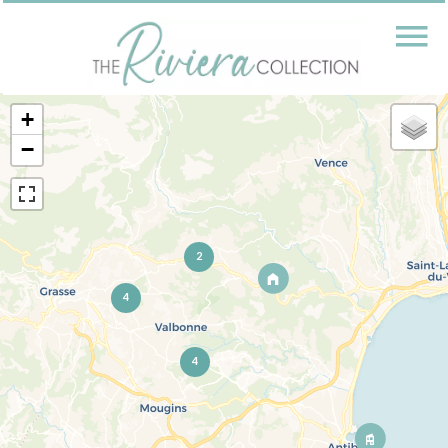
+
−
2
4
4