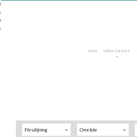
Riviera Collection är en ny division inom ett etablerat företag på
av utbildning, erfarenhet och lokalkännedom kan vi på bästa sätt 
nödvändig övervakning under de första stadierna av en fastighet
alla nödvändiga relaterade förfaranden tills försäljningscykeln är 
HEM
VÅRA OBJEKT
Försäljning
Område