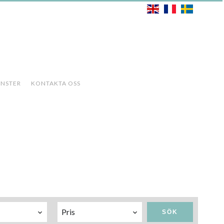
både köpande och säljande kunder samt säsongsuthyrning. Med hjälp
och trevligt team erbjuder en personlig service inklusive
nomförande av hela försäljningsprocessen genom en notarie och
ÄNSTER
KONTAKTA OSS
Pris
SÖK