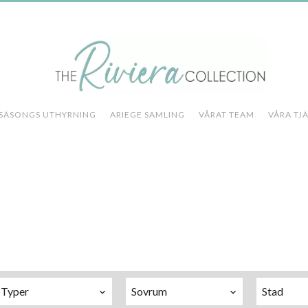
 Franska Rivieran, specialiserat på alla typer av fastigheter för 
tillgodose och förstå kundernas behov. Ett oberoende, tvåspråkigt 
ssökning, vägledning genom undersökningar och utvärderingar, ge
klar. Vi ser fram emot att arbeta med dig.
SÄSONGS UTHYRNING
ARIEGE SAMLING
VÅRAT TEAM
VÅRA TJ
Typer
Sovrum
Stad