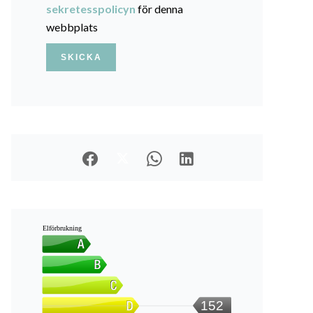
sekretesspolicyn
för denna
webbplats
SKICKA
Elförbrukning
152