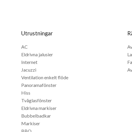
Utrustningar
R
AC
Av
Eldrivna jalusier
La
Internet
Fa
Jacuzzi
Av
Ventilation enkelt flöde
Panoramafönster
Hiss
Tvåglasfönster
Eldrivna markiser
Bubbelbadkar
Markiser
BBQ