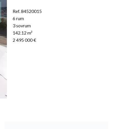
Ref. 84520015
6 rum
3 sovrum
142.12 m²
2 495 000 €