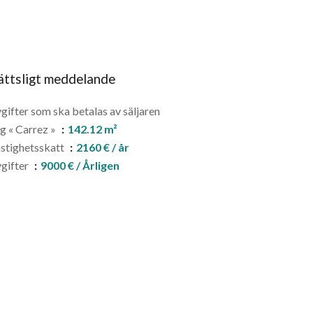
ättsligt meddelande
gifter som ska betalas av säljaren
g « Carrez »
142.12 m²
stighetsskatt
2160 € / år
gifter
9000 € / Årligen