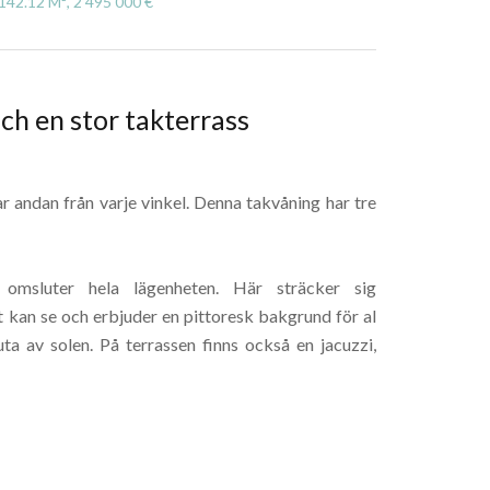
142.12 M², 2 495 000 €
h en stor takterrass
andan från varje vinkel. Denna takvåning har tre
msluter hela lägenheten. Här sträcker sig
 kan se och erbjuder en pittoresk bakgrund för al
uta av solen. På terrassen finns också en jacuzzi,