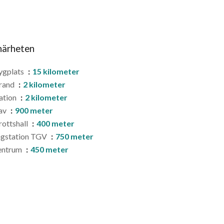
 närheten
ygplats
15 kilometer
rand
2 kilometer
ation
2 kilometer
av
900 meter
rottshall
400 meter
àgstation TGV
750 meter
entrum
450 meter