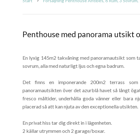
Start
Försäljning Penthouse Antibes, 6 Rum, 3 Sovrum, 
Penthouse med panorama utsikt oc
En lyxig 145m2 takvåning med panoramautsikt som tar 
sovrum, alla med naturligt ljus och egna badrum.
Det finns en imponerande 200m2 terrass som o
panoramautsikten över det azurblå havet så långt ögat
fresco måltider, underhålla goda vänner eller bara nj
placerad så att kan njuta av den exceptionella utsikten.
En privat hiss tar dig direkt in i lägenheten.
2 källar utrymmen och 2 garage/boxar.