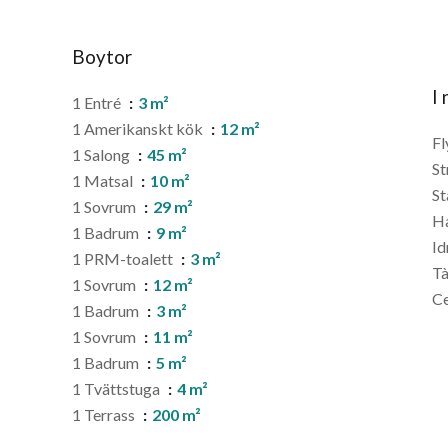
Boytor
I
1 Entré
3 m²
1 Amerikanskt kök
12 m²
Fl
1 Salong
45 m²
St
1 Matsal
10 m²
St
1 Sovrum
29 m²
H
1 Badrum
9 m²
Id
1 PRM-toalett
3 m²
T
1 Sovrum
12 m²
C
1 Badrum
3 m²
1 Sovrum
11 m²
1 Badrum
5 m²
1 Tvättstuga
4 m²
1 Terrass
200 m²