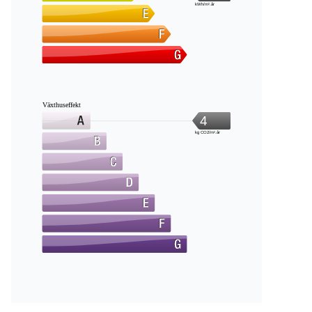
kWh/m².år
Växthuseffekt
4
kg CO2/m².år