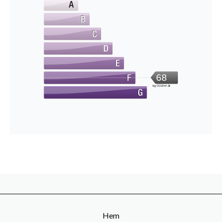
68
kg CO2/m².år
Hem