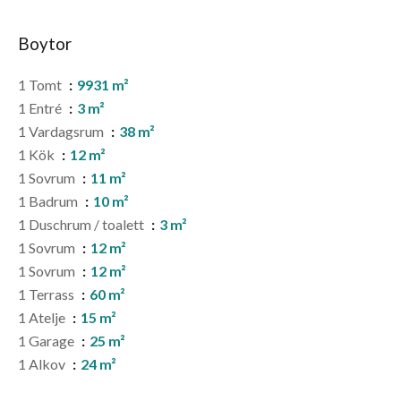
Boytor
1 Tomt
9931 m²
1 Entré
3 m²
1 Vardagsrum
38 m²
1 Kök
12 m²
1 Sovrum
11 m²
1 Badrum
10 m²
1 Duschrum / toalett
3 m²
1 Sovrum
12 m²
1 Sovrum
12 m²
1 Terrass
60 m²
1 Atelje
15 m²
1 Garage
25 m²
1 Alkov
24 m²