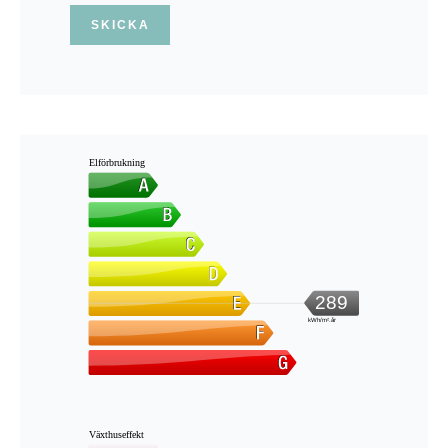
SKICKA
Elförbrukning
289
kWh/m².år
Växthuseffekt